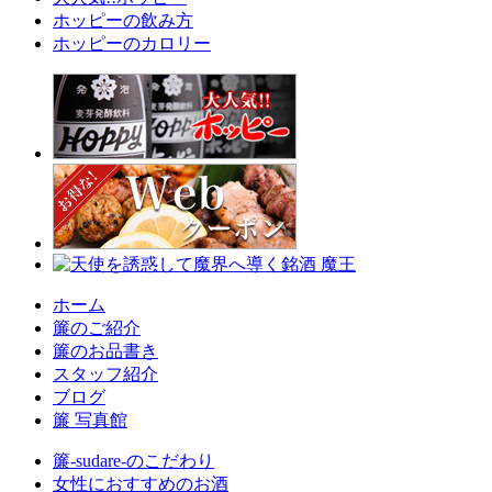
ホッピーの飲み方
ホッピーのカロリー
ホーム
簾のご紹介
簾のお品書き
スタッフ紹介
ブログ
簾 写真館
簾-sudare-のこだわり
女性におすすめのお酒