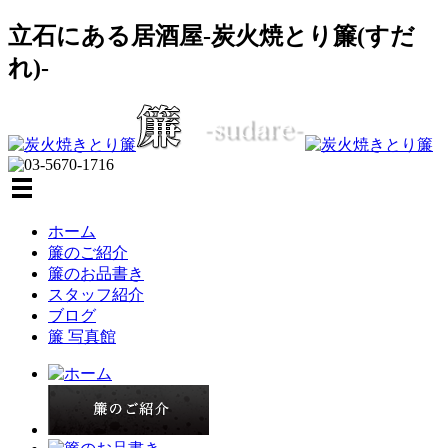
立石にある居酒屋-炭火焼とり簾(すだ
れ)-
ホーム
簾のご紹介
簾のお品書き
スタッフ紹介
ブログ
簾 写真館