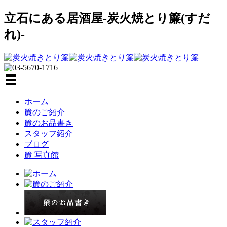
立石にある居酒屋-炭火焼とり簾(すだ
れ)-
ホーム
簾のご紹介
簾のお品書き
スタッフ紹介
ブログ
簾 写真館