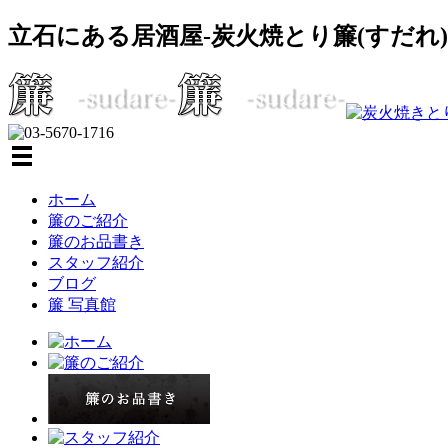
立石にある居酒屋-炭火焼とり簾(すだれ)
ホーム
簾のご紹介
簾のお品書き
スタッフ紹介
ブログ
簾 写真館