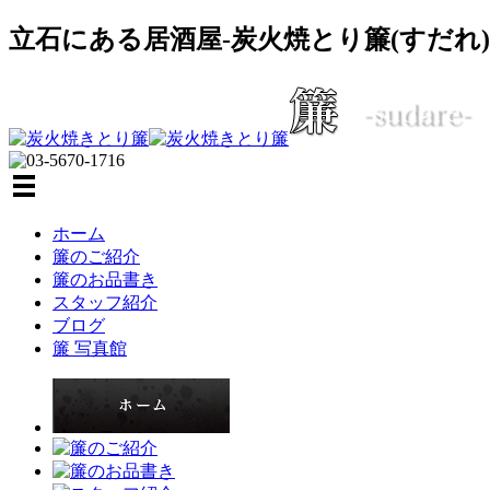
立石にある居酒屋-炭火焼とり簾(すだれ)
ホーム
簾のご紹介
簾のお品書き
スタッフ紹介
ブログ
簾 写真館