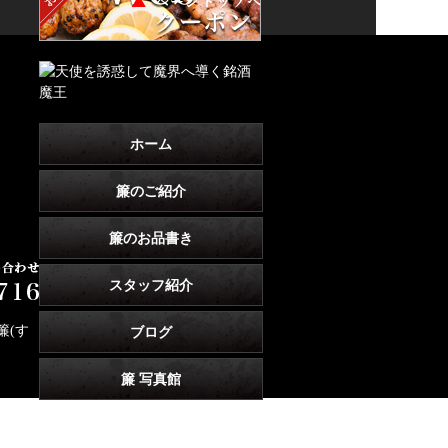
ホーム
簾のご紹介
簾のお品書き
スタッフ紹介
簾(す
ブログ
簾 写真館
簾-sudare-のこだわり