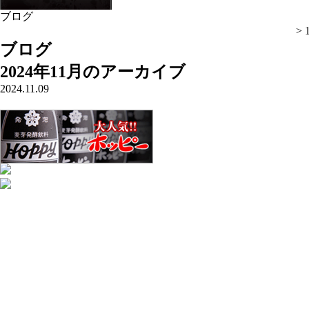
ブログ
立石・居酒屋、焼き鳥-炭火焼とり簾(すだれ)- トップ >
2024
> 
ブログ
2024年11月のアーカイブ
2024.11.09
酉の市
ホーム
簾のご紹介
簾のお品書き
スタッフ紹介
ブログ
簾 写真館
簾-sudare-のこだわり
女性におすすめのお酒