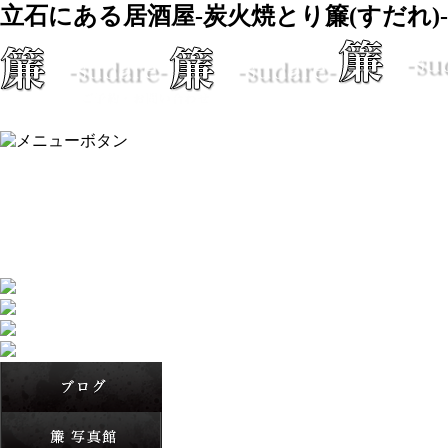
立石にある居酒屋-炭火焼とり簾(すだれ)-
ホーム
簾のご紹介
簾のお品書き
スタッフ紹介
ブログ
簾 写真館