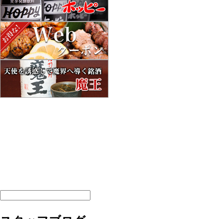
ホーム
簾のご紹介
簾のお品書き
スタッフ紹介
ブログ
簾 写真館
簾-sudare-のこだわり
女性におすすめのお酒
サイトマップ