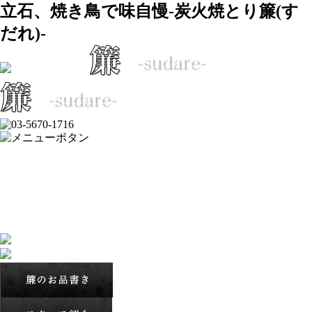
立石、焼き鳥で味自慢-炭火焼とり簾(す
だれ)-
ホーム
簾のご紹介
簾のお品書き
スタッフ紹介
ブログ
簾 写真館