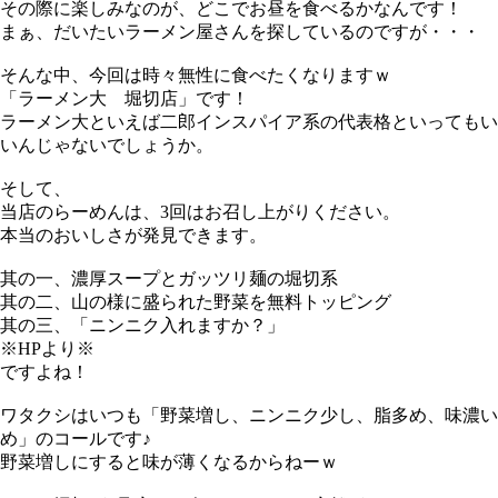
その際に楽しみなのが、どこでお昼を食べるかなんです！
まぁ、だいたいラーメン屋さんを探しているのですが・・・
そんな中、今回は時々無性に食べたくなりますｗ
「ラーメン大 堀切店」です！
ラーメン大といえば二郎インスパイア系の代表格といってもい
いんじゃないでしょうか。
そして、
当店のらーめんは、3回はお召し上がりください。
本当のおいしさが発見できます。
其の一、濃厚スープとガッツリ麺の堀切系
其の二、山の様に盛られた野菜を無料トッピング
其の三、「ニンニク入れますか？」
※HPより※
ですよね！
ワタクシはいつも「野菜増し、ニンニク少し、脂多め、味濃い
め」のコールです♪
野菜増しにすると味が薄くなるからねーｗ