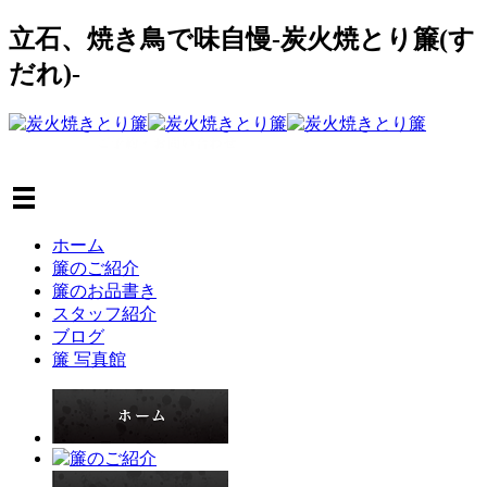
立石、焼き鳥で味自慢-炭火焼とり簾(す
だれ)-
ホーム
簾のご紹介
簾のお品書き
スタッフ紹介
ブログ
簾 写真館