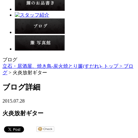
ブログ
立石・居酒屋、焼き鳥-炭火焼とり簾(すだれ)- トップ >
ブロ
グ
> 火炎放射ギター
ブログ詳細
2015.07.28
火炎放射ギター