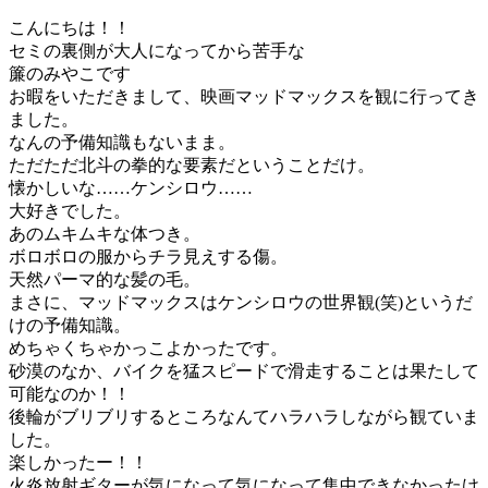
こんにちは！！
セミの裏側が大人になってから苦手な
簾のみやこです
お暇をいただきまして、映画マッドマックスを観に行ってき
ました。
なんの予備知識もないまま。
ただただ北斗の拳的な要素だということだけ。
懐かしいな……ケンシロウ……
大好きでした。
あのムキムキな体つき。
ボロボロの服からチラ見えする傷。
天然パーマ的な髪の毛。
まさに、マッドマックスはケンシロウの世界観(笑)というだ
けの予備知識。
めちゃくちゃかっこよかったです。
砂漠のなか、バイクを猛スピードで滑走することは果たして
可能なのか！！
後輪がブリブリするところなんてハラハラしながら観ていま
した。
楽しかったー！！
火炎放射ギターが気になって気になって集中できなかったけ