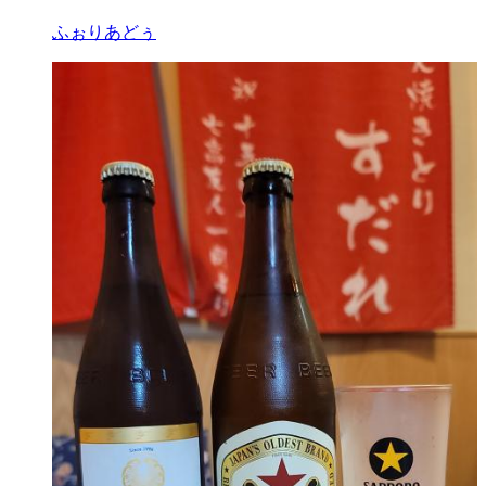
ふぉりあどぅ