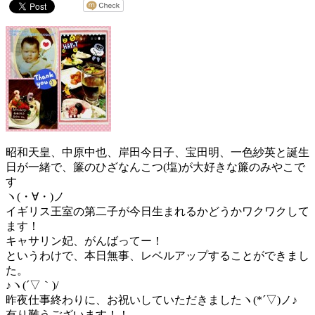
昭和天皇、中原中也、岸田今日子、宝田明、一色紗英と誕生
日が一緒で、簾のひざなんこつ(塩)が大好きな簾のみやこで
す
ヽ(・∀・)ノ
イギリス王室の第二子が今日生まれるかどうかワクワクして
ます！
キャサリン妃、がんばってー！
というわけで、本日無事、レベルアップすることができまし
た。
♪ヽ(´▽｀)/
昨夜仕事終わりに、お祝いしていただきましたヽ(*´▽)ノ♪
有り難うございます！！