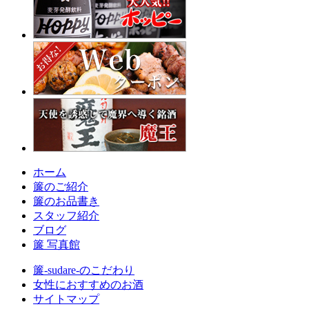
ホーム
簾のご紹介
簾のお品書き
スタッフ紹介
ブログ
簾 写真館
簾-sudare-のこだわり
女性におすすめのお酒
サイトマップ