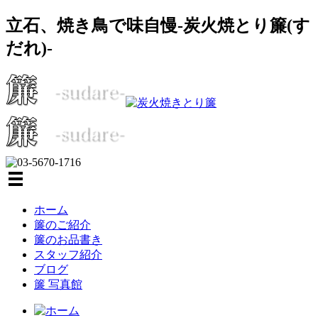
立石、焼き鳥で味自慢-炭火焼とり簾(す
だれ)-
ホーム
簾のご紹介
簾のお品書き
スタッフ紹介
ブログ
簾 写真館