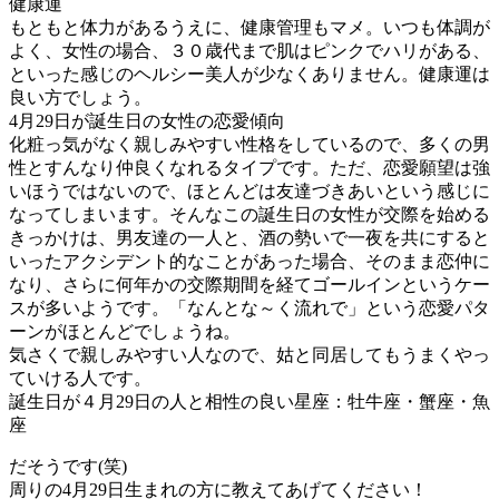
健康運
もともと体力があるうえに、健康管理もマメ。いつも体調が
よく、女性の場合、３０歳代まで肌はピンクでハリがある、
といった感じのヘルシー美人が少なくありません。健康運は
良い方でしょう。
4月29日が誕生日の女性の恋愛傾向
化粧っ気がなく親しみやすい性格をしているので、多くの男
性とすんなり仲良くなれるタイプです。ただ、恋愛願望は強
いほうではないので、ほとんどは友達づきあいという感じに
なってしまいます。そんなこの誕生日の女性が交際を始める
きっかけは、男友達の一人と、酒の勢いで一夜を共にすると
いったアクシデント的なことがあった場合、そのまま恋仲に
なり、さらに何年かの交際期間を経てゴールインというケー
スが多いようです。「なんとな～く流れで」という恋愛パタ
ーンがほとんどでしょうね。
気さくで親しみやすい人なので、姑と同居してもうまくやっ
ていける人です。
誕生日が４月29日の人と相性の良い星座：牡牛座・蟹座・魚
座
だそうです(笑)
周りの4月29日生まれの方に教えてあげてください！