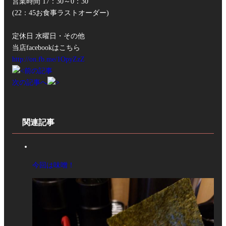
営業時間 17：30～0：30
(22：45お食事ラストオーダー)
定休日 水曜日・その他
当店facebookはこちら
http://on.fb.me/1OpyZzZ
前の記事
次の記事へ
関連記事
今回は味噌！