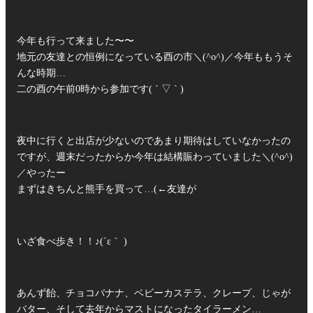
今年も行って来ました〜〜
地元の友達との恒例になっている酉の市＼(^o^)／今年ももうそ
んな時期…
二の酉の午前0時から参加です( ´ ▽ ` )
夜中に行くと出店が少ないのであまり期待はしていなかったの
ですが、週末だったからか今年は結構賑わっていました＼(^o^)
／やったー
まずはきちんと熊手を買って…(←友達が
いざ食べ歩き！！♪(´ε｀ )
あんず飴、チョコバナナ、ベビーカステラ、クレープ、じゃが
バター、そして去年からマストになったタイラーメン…