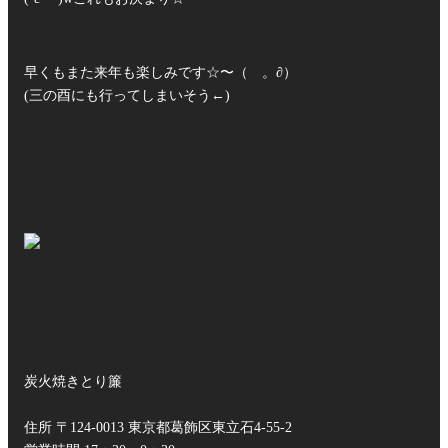
早くもまた来年も楽しみです☆〜（ゝ。∂）
(三の酉にも行ってしまいそう←)
炭火焼きとり簾
住所 〒124-0013 東京都葛飾区東立石4-55-2