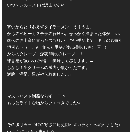
いつメンのマストは沢山ですw
寒いからとりあえずタイラーメン！うまうま。
からのベビーカステラの行列へ。せっかく温まった体が…ww
家へのお土産に買ったつもりが…つい手が出てしまうのも毎年
恒例☆〜（ゝ。∂）並んだ甲斐がある美味しさ( ´ ▽ ` )
からのクレープ！深夜2時のクレープ…！
罪悪感が強いので余計に美味しく感じます。←
しかし！生クリームの威力が凄かったです。
満腹、満足。胃がやられました…←
マストリスト制覇ならず＿|￣|○
もっとライトな物からいくべきでしたw
その後は丑三つ時の寒さに耐え切れずカラオケへ流れました♪
(´ε｀ )wこれもお決まり☆