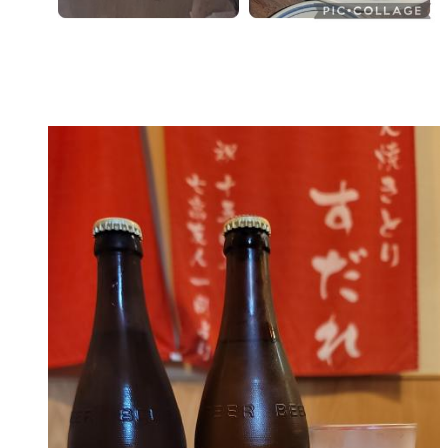
ふぉりあどぅ