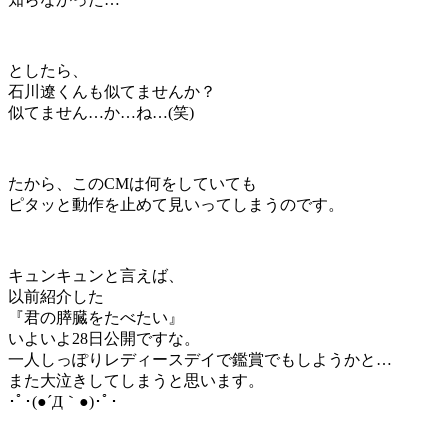
としたら、
石川遼くんも似てませんか？
似てません…か…ね…(笑)
たから、このCMは何をしていても
ピタッと動作を止めて見いってしまうのです。
キュンキュンと言えば、
以前紹介した
『君の膵臓をたべたい』
いよいよ28日公開ですな。
一人しっぽりレディースデイで鑑賞でもしようかと…
また大泣きしてしまうと思います。
･ﾟ･(●´Д｀●)･ﾟ･