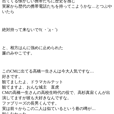
出てくる懐かしい携帯たちに歴史を感じ
実家から歴代の携帯電話たちを持ってこようかな…とつぶや
いたら
絶対持って来ないで‼( ・`д・´)
と、相方はんに強めに止められた
簾のみやこです。
このCMに出てる高橋一生さんは今大人気ですな…
好きです。
観てましたよ、ドラマカルテット
観てますよ、おんな城主 直虎
CMの高橋一生さんの高校生時代の役で、高杉真宙くんが出
演してますが彼も大好きなんですな。
ファブリーズの長男くんです。
実は前々からこの二人は似ているという巷の噂が…
知らなかった…