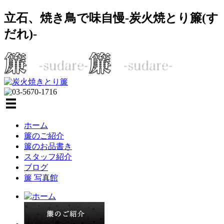
立石、焼き鳥で味自慢-炭火焼とり簾(す
だれ)-
ホーム
簾のご紹介
簾のお品書き
スタッフ紹介
ブログ
簾 写真館