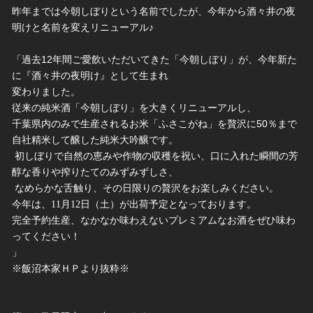
昨年までは今朝しぼりという名前でしたが、今年から酒々井の夜
明
けと名前を変えリニューアル♪
「過去12年間ご愛飲いただいてきた「今朝しぼり」が、
今年新た
に『酒々井の夜明け』として生まれ
変わりました。
従来の純米酒「今朝しぼり」を大きくリニューアルし、
千葉県内のみで生産されるお米「ふさこがね」を贅沢に50％まで
自社精米して醸した純米大吟醸です。
 初しぼりで自然の恵みや作物の収穫を祝い、口に入れた瞬間の芳
醇な香りや搾りたてのみずみずしさ、
 なめらかな舌触り、その日限りの贅沢をお楽しみください。
今年は、11月12日（土）が出荷予定となっております。
完全予約生産、なかなか味わえないプレミアムなお酒をぜひ味わ
ってください！
」
※飯沼本家ＨＰより抜粋※