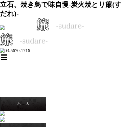
立石、焼き鳥で味自慢-炭火焼とり簾(す
だれ)-
ホーム
簾のご紹介
簾のお品書き
スタッフ紹介
ブログ
簾 写真館