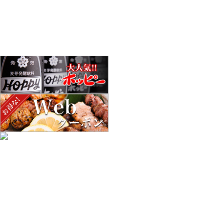
酉の市
ふぉりあどぅ
ホーム
簾のご紹介
簾のお品書き
スタッフ紹介
ブログ
簾 写真館
簾-sudare-のこだわり
女性におすすめのお酒